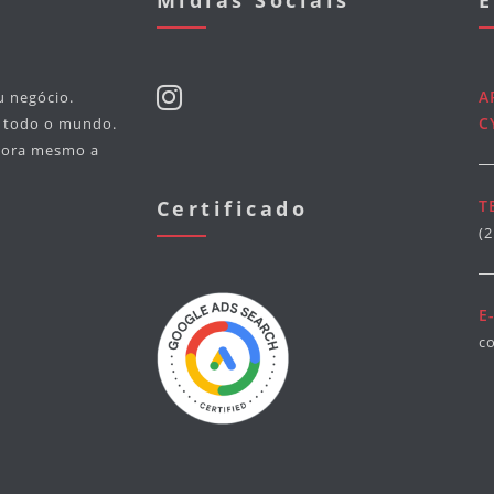
Midias Sociais
E
A
u negócio.
C
m todo o mundo.
agora mesmo a
Certificado
T
(
E
c