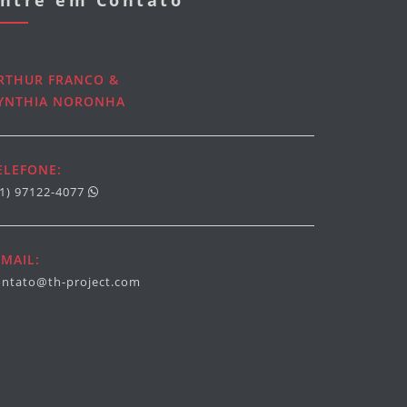
ntre em Contato
RTHUR FRANCO &
YNTHIA NORONHA
ELEFONE:
21) 97122-4077
-MAIL:
ontato@th-project.com