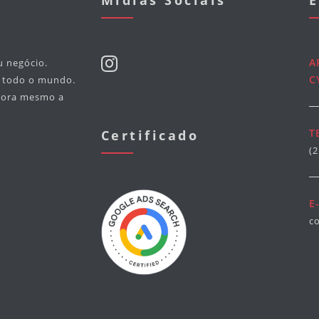
Midias Sociais
E
A
u negócio.
C
m todo o mundo.
agora mesmo a
T
Certificado
(
E
c